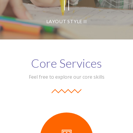
II
-- Our Board of Trustees
Our Rooms
LAYOUT STYLE II
-- Little Monkeys
-- Honey Bears
-- Little Stars
Core Services
-- Big Noahs
Feel free to explore our core skills
Information for Parents
-- Safeguarding & Childcare protection
-- OFSTED
-- Tapestry & Nursery meals
-- Parent Testimonials